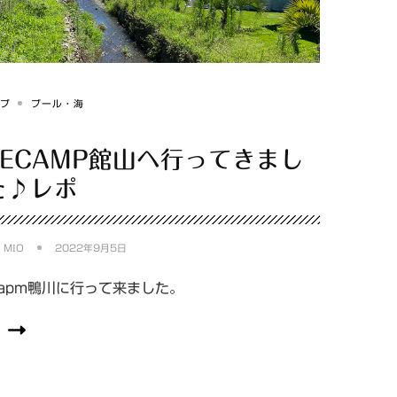
ンプ
プール・海
RECAMP館山へ行ってきまし
た♪レポ
:
MIO
2022年9月5日
capm鴨川に行って来ました。