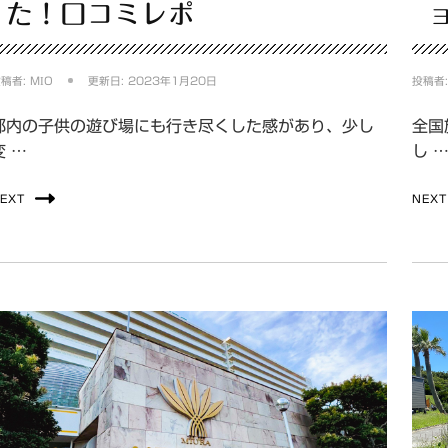
た！口コミレポ
投稿者:
MIO
更新日:
2023年1月20日
投稿者
都内の子供の遊び場にも行き尽くした感があり、少し
全国
変 …
し 
EXT
NEXT