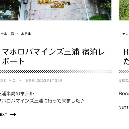
プール・海
ホテル
キャ
マホロバマインズ三浦 宿泊レ
ポート
投稿者:
MIO
更新日:
2023年1月31日
投稿者
三浦半島のホテル
Re
マホロバマインズ三浦に行って来ました♪
NEXT
EXT