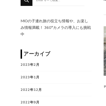
に
か
お
MIOの子連れ旅の役立ち情報や、お楽し
探
み情報満載！ 360°カメラの導入にも挑戦
し
中
で
す
か
アーカイブ
?
2023年2月
2023年1月
2022年12月
2022年9月