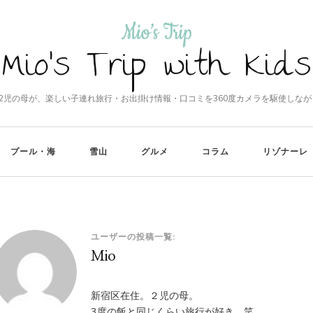
Mio's Trip with Kids
の2児の母が、楽しい子連れ旅行・お出掛け情報・口コミを360度カメラを駆使しなが
プール・海
雪山
グルメ
コラム
リゾナーレ
ユーザーの投稿一覧:
Mio
新宿区在住。２児の母。
3度の飯と同じくらい旅行が好き。笑