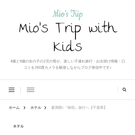
Mio's Trip with
Kids
4歳と8歳の女の子の2児の母が、楽しい子連れ旅行・お出掛け情報・口
コミを360度カメラを駆使しながらブログ発信中です♪
ホーム
ホテル
夏満開♪『御宿』旅行へ【千葉県】
ホテル