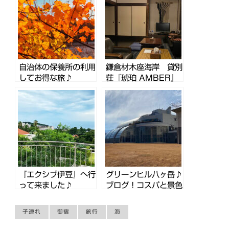
自治体の保養所の利用
鎌倉材木座海岸 貸別
してお得な旅♪
荘『琥珀 AMBER』
正月旅♪
『エクシブ伊豆』へ行
グリーンヒル八ヶ岳♪
って来ました♪
ブログ！コスパと景色
が最高
子連れ
御宿
旅行
海