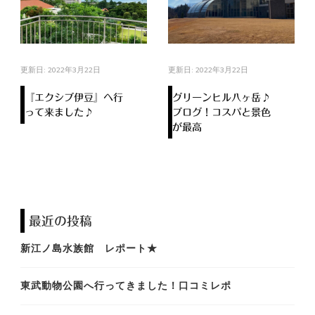
更新日:
2022年3月22日
更新日:
2022年3月22日
『エクシブ伊豆』へ行
グリーンヒル八ヶ岳♪
って来ました♪
ブログ！コスパと景色
が最高
最近の投稿
新江ノ島水族館 レポート★
東武動物公園へ行ってきました！口コミレポ