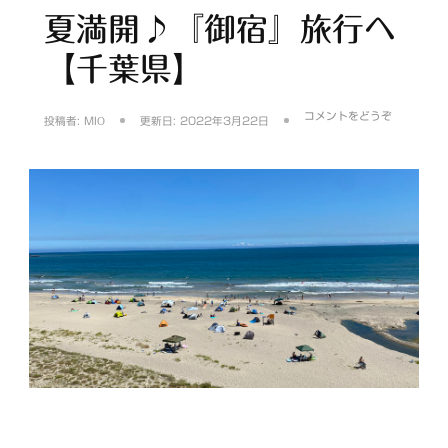
夏満開♪『御宿』旅行へ
【千葉県】
(夏
コメントをどうぞ
投稿者:
MIO
更新日:
2022年3月22日
満
開
♪『御
宿』
旅
行
へ
【千
葉
県】)